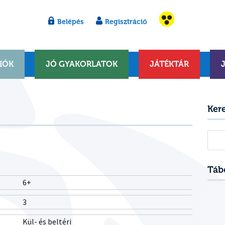
Belépés
Regisztráció
IÓK
JÓ GYAKORLATOK
JÁTÉKTÁR
Ker
Kere
Táb
6+
3
Kül- és beltéri