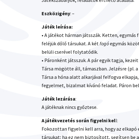
Játékszabályok, feladatok érthető átadása.
Eszközigény
: –
Játék leírása:
• A játékot hárman játsszák. Ketten, egymás 
feléjük dőlő társukat. A két
fogó
egymás közö
belüli cserével folytatódik.
• Páronként játsszuk. A pár egyik tagja, keze
Társa mögötte áll, támaszban. Jelzésre (pl. a 
Társa a hóna alatt alkarjával felfogva elkapja
fegyelmet, bizalmat kívánó feladat. Páron bel
Játék lezárása
:
A játéknak nincs győztese.
A játékvezetés során figyelni kel
l:
Fokozottan figyelni kell arra, hogy az elkapó
társukat; ha ez nem biztosított, segítsen be a