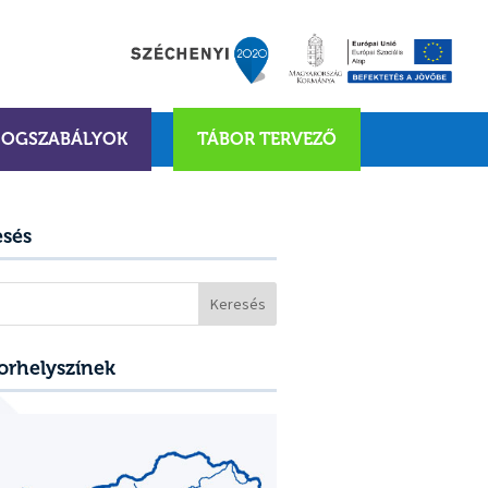
JOGSZABÁLYOK
TÁBOR TERVEZŐ
esés
sés:
orhelyszínek