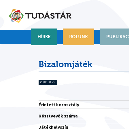
Skip
to
content
HÍREK
RÓLUNK
PUBLIKÁC
Bizalomjáték
2010.01.27.
Érintett korosztály
Résztvevők száma
Játékhelyszín