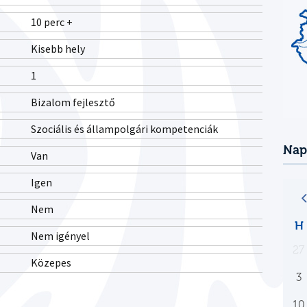
10 perc +
Kisebb hely
1
Bizalom fejlesztő
Szociális és állampolgári kompetenciák
Nap
Van
Igen
Nem
H
Nem igényel
27
Közepes
3
10