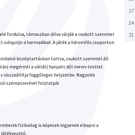
17
24
felé fordulva, támaszban állva várják a csukott szemmel
31
tt
adogatja
a harmadikat. A játék a háromfős csoporton
it oldalsó középtartásban tartva, csukott szemmel áll.
társ megérinti a vállát) hanyatt dől merev testtel.
, s visszaállítja függőleges helyzetbe. Nagyobb
üli szerepcserével folytatjuk.
 emberek fizikailag is képesek legyenek elkapni a
 játékvezető.