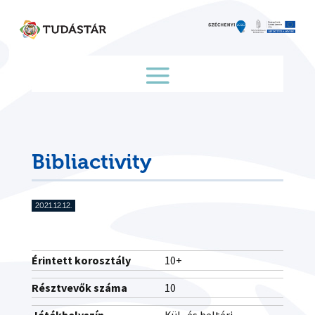
Skip
to
content
Bibliactivity
2021.12.12.
Érintett korosztály
10+
Résztvevők száma
10