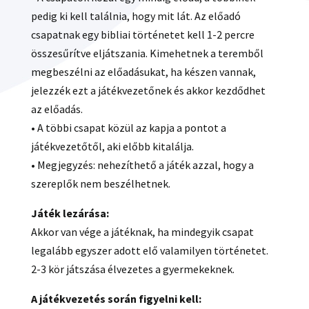
pedig ki kell találnia, hogy mit lát. Az előadó
csapatnak egy bibliai történetet kell 1-2 percre
összesűrítve eljátszania. Kimehetnek a teremből
megbeszélni az előadásukat, ha készen vannak,
jelezzék ezt a játékvezetőnek és akkor kezdődhet
az előadás.
• A többi csapat közül az kapja a pontot a
játékvezetőtől, aki előbb kitalálja.
• Megjegyzés: nehezíthető a játék azzal, hogy a
szereplők nem beszélhetnek.
Játék lezárása:
Akkor van vége a játéknak, ha mindegyik csapat
legalább egyszer adott elő valamilyen történetet.
2-3 kör játszása élvezetes a gyermekeknek.
A játékvezetés során figyelni kell: