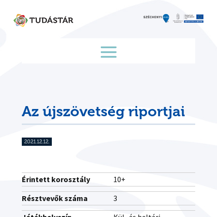
Skip
to
content
Az újszövetség riportjai
2021.12.12.
Érintett korosztály
10+
Résztvevők száma
3