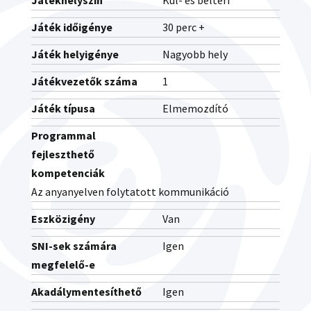
Játékhelyszín
Kül- és beltéri
Játék időigénye
30 perc +
Játék helyigénye
Nagyobb hely
Játékvezetők száma
1
Játék típusa
Elmemozdító
Programmal
fejleszthető
kompetenciák
Az anyanyelven folytatott kommunikáció
Eszközigény
Van
SNI-sek számára
Igen
megfelelő-e
Akadálymentesíthető
Igen