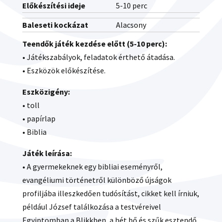
Előkészítési ideje
5-10 perc
Baleseti kockázat
Alacsony
Teendők játék kezdése előtt (5-10 perc):
• Játékszabályok, feladatok érthető átadása.
• Eszközök előkészítése.
Eszközigény:
• toll
• papírlap
• Biblia
Játék leírása:
• A gyermekeknek egy bibliai eseményről,
evangéliumi történetről különböző újságok
profiljába illeszkedően tudósítást, cikket kell írniuk,
például József találkozása a testvéreivel
Egyiptomban a Blikkben, a hét bő és szűk esztendő