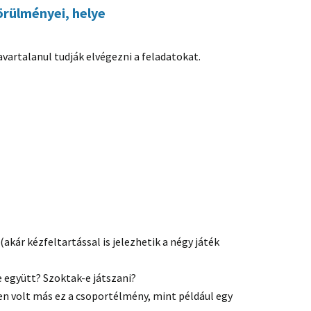
örülményei, helye
vartalanul tudják elvégezni a feladatokat.
akár kézfeltartással is jelezhetik a négy játék
 együtt? Szoktak-e játszani?
en volt más ez a csoportélmény, mint például egy