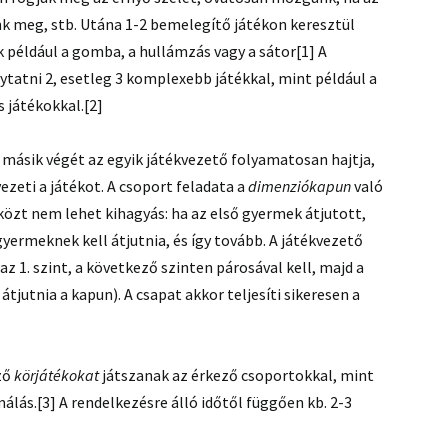
nk meg, stb. Utána 1-2 bemelegítő játékon keresztül
 például a gomba, a hullámzás vagy a sátor[1] A
ytatni 2, esetleg 3 komplexebb játékkal, mint például a
s játékokkal.[2]
, a másik végét az egyik játékvezető folyamatosan hajtja,
ezeti a játékot. A csoport feladata a
dimenziókapun
való
 közt nem lehet kihagyás: ha az első gyermek átjutott,
yermeknek kell átjutnia, és így tovább. A játékvezető
l az 1. szint, a következő szinten párosával kell, majd a
tjutnia a kapun). A csapat akkor teljesíti sikeresen a
ző
körjátékokat
játszanak az érkező csoportokkal, mint
málás.[3] A rendelkezésre álló időtől függően kb. 2-3