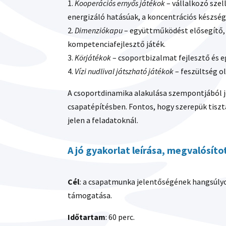
1.
Kooperációs ernyős játékok
– vállalkozó szel
energizáló hatásúak, a koncentrációs készséget
2.
Dimenziókapu
– együttműködést elősegítő,
kompetenciafejlesztő játék.
3.
Körjátékok
– csoportbizalmat fejlesztő és 
4.
Vízi nudlival játszható játékok
– feszültség o
A csoportdinamika alakulása szempontjából je
csapatépítésben. Fontos, hogy szerepük tisz
jelen a feladatoknál.
A jó gyakorlat leírása, megvalósít
Cél
: a csapatmunka jelentőségének hangsúlyo
támogatása.
Időtartam
: 60 perc.