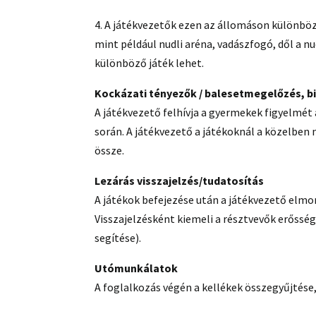
4. A játékvezetők ezen az állomáson különbö
mint például nudli aréna, vadászfogó, dől a nud
különböző játék lehet.
Kockázati tényezők / balesetmegelőzés, b
A játékvezető felhívja a gyermekek figyelmét 
során. A játékvezető a játékoknál a közelben
össze.
Lezárás visszajelzés/tudatosítás
A játékok befejezése után a játékvezető elmon
Visszajelzésként kiemeli a résztvevők erősség
segítése).
Utómunkálatok
A foglalkozás végén a kellékek összegyűjtése,