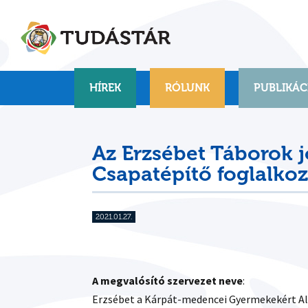
Skip
to
content
HÍREK
RÓLUNK
PUBLIKÁC
Az Erzsébet Táborok j
Csapatépítő foglalko
2021.01.27.
A megvalósító szervezet neve
:
Erzsébet a Kárpát-medencei Gyermekekért Al