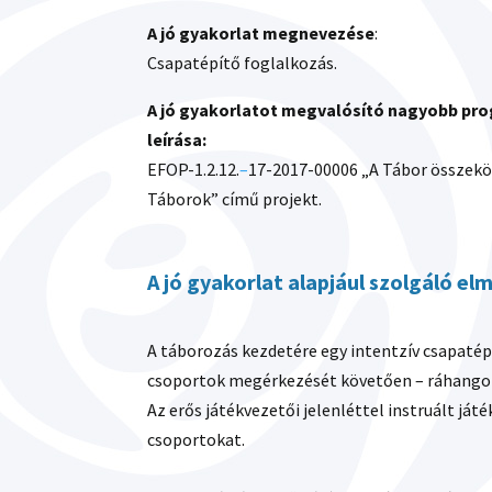
A jó gyakorlat megnevezése
:
Csapatépítő foglalkozás.
A jó gyakorlatot megvalósító nagyobb pro
leírása:
EFOP-1.2.12.
–
17-2017-00006 „A Tábor összekö
Táborok” című projekt.
A jó gyakorlat alapjául szolgáló el
A táborozás kezdetére egy intentzív csapaté
csoportok megérkezését követően – ráhangol
Az erős játékvezetői jelenléttel instruált j
csoportokat.