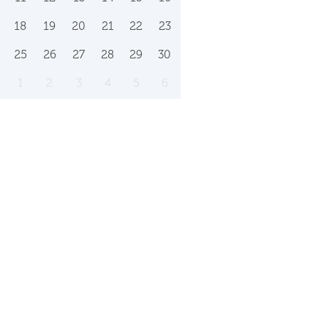
18
19
20
21
22
23
25
26
27
28
29
30
1
2
3
4
5
6