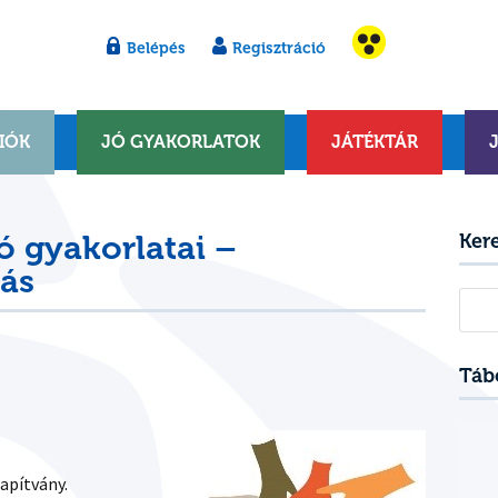
Belépés
Regisztráció
IÓK
JÓ GYAKORLATOK
JÁTÉKTÁR
ó gyakorlatai –
Ker
zás
Kere
Táb
apítvány.