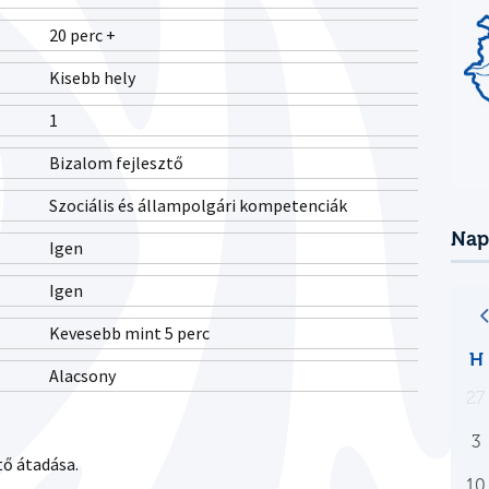
20 perc +
Kisebb hely
1
Bizalom fejlesztő
Szociális és állampolgári kompetenciák
Nap
Igen
Igen
Kevesebb mint 5 perc
H
Alacsony
27
3
tő átadása.
10