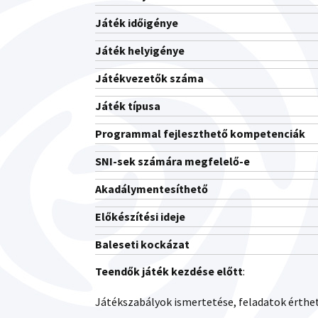
Játék időigénye
Játék helyigénye
Játékvezetők száma
Játék típusa
Programmal fejleszthető kompetenciák
SNI-sek számára megfelelő-e
Akadálymentesíthető
Előkészítési ideje
Baleseti kockázat
Teendők játék kezdés
e
előtt
:
Játékszabályok ismertetése, feladatok érthe