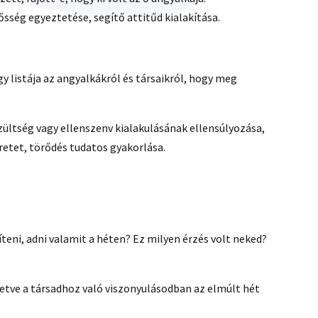
ősség egyeztetése, segítő attitűd kialakítása.
y listája az angyalkákról és társaikról, hogy meg
szültség vagy ellenszenv kialakulásának ellensúlyozása,
retet, törődés tudatos gyakorlása.
gíteni, adni valamit a héten? Ez milyen érzés volt neked?
letve a társadhoz való viszonyulásodban az elmúlt hét