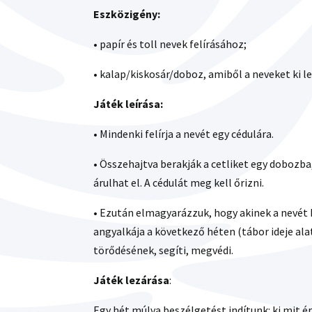
Eszközigény:
• papír és toll nevek felírásához;
• kalap/kiskosár/doboz, amiből a neveket ki l
Játék leírása
:
• Mindenki felírja a nevét egy cédulára.
• Összehajtva berakják a cetliket egy dobozb
árulhat el. A cédulát meg kell őrizni.
• Ezután elmagyarázzuk, hogy akinek a nevét 
angyalkája a következő héten (tábor ideje alatt
törődésének, segíti, megvédi.
Játék lezárása
:
Egy hét múlva beszélgetést indítunk: ki mit érz