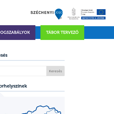
JOGSZABÁLYOK
TÁBOR TERVEZŐ
esés
sés:
orhelyszínek