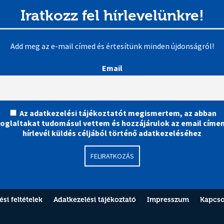
Iratkozz fel hírlevelünkre!
Add meg az e-mail címed és értesítünk minden újdonságról!
Email
Az adatkezelési tájékoztatót megismertem, az abban
foglaltakat tudomásul vettem és hozzájárulok az email címe
hírlevél küldés céljából történő adatkezeléséhez
si feltételek
Adatkezelési tájékoztató
Impresszum
Kapcso