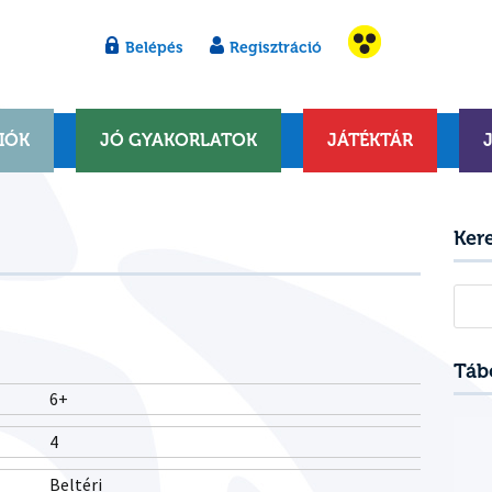
Belépés
Regisztráció
IÓK
JÓ GYAKORLATOK
JÁTÉKTÁR
Ker
Kere
Táb
6+
4
Beltéri