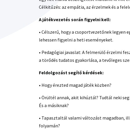
Célkitűzés: az empátia, az érzelmek és a felel
A játék
vezetés során figyelni kell:
• Célszerű, hogy a csoportvezetőnek legyen eg
lehessen figyelni a heti eseményeket.
• Pedagógiai javaslat: A felmerülő érzelmi fe
a törődés tudatos gyakorlása, a tevőleges sze
Feldolgozást segítő kérdések
:
• Hogy érezted magad játék közben?
• Örültél annak, akit kihúztál? Tudtál neki se
És a másiknak?
• Tapasztaltál valami változást magadban, il
folyamán?