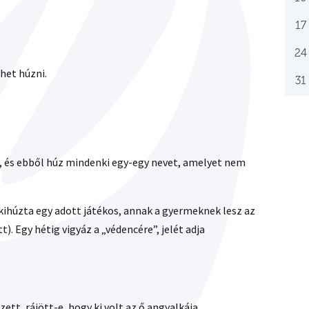
17
24
ehet húzni.
31
a, és ebből húz mindenki egy-egy nevet, amelyet nem
kihúzta egy adott játékos, annak a gyermeknek lesz az
). Egy hétig vigyáz a „védencére”, jelét adja
ett, rájött-e, hogy ki volt az ő angyalkája.