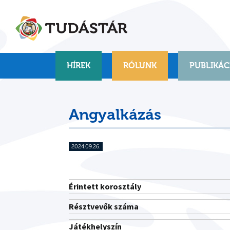
Skip
to
content
HÍREK
RÓLUNK
PUBLIKÁC
Angyalkázás
2024.09.26.
Érintett korosztály
Résztvevők száma
Játékhelyszín