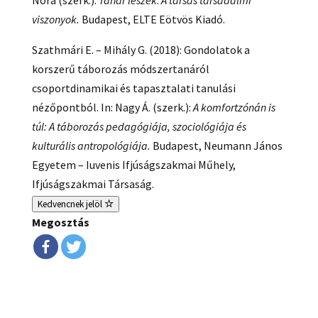
Nóra (szerk.):
Tanár leszek
.
A társas társadalmi
viszonyok.
Budapest, ELTE Eötvös Kiadó.
Szathmári E. – Mihály G. (2018): Gondolatok a
korszerű táborozás módszertanáról
csoportdinamikai és tapasztalati tanulási
nézőpontból. In: Nagy Á. (szerk.):
A komfortzónán is
túl: A táborozás pedagógiája, szociológiája és
kulturális antropológiája.
Budapest, Neumann János
Egyetem – Iuvenis Ifjúságszakmai Műhely,
Ifjúságszakmai Társaság.
Kedvencnek jelöl
Megosztás