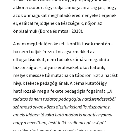
akkor a csoport úgy tudja támogatni a tagjait, hogy
azok önmagukat meghaladó eredményeket érjenek
el, ezáltal fejlődjenek a készségeik, nőjön az
önbizalmuk (Borda és mtsai. 2018).
A nem megfelelően kezelt konfliktusok mentén –
ha nem tudjuk éreztetni a gyermekkel az
elfogadásunkat, nem tudjuk számára megadni a
biztonságot –, olyan sérüléseket okozhatunk,
melyek messze túlmutatnak a táboron. Ezt a hatást
hívjuk fekete pedagógiának. A téma kutatói így
határozzák meg a fekete pedagógia fogalmát:
„A
tudatos és nem tudatos pedagógiai hatásrendszerből
származó olyan közös diszfunkcionális részhalmaz,
amely időben távolra ható módon is negatív nyomot
hagy a neveltben, testi-lelki-szellemi egészségét
veszélyezteti, vagy éppen sérülést okoz, s amely