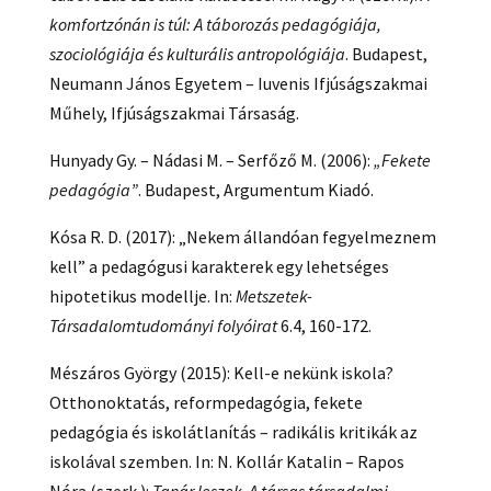
komfortzónán is túl: A táborozás pedagógiája,
szociológiája és kulturális antropológiája
. Budapest,
Neumann János Egyetem – Iuvenis Ifjúságszakmai
Műhely, Ifjúságszakmai Társaság.
Hunyady Gy. – Nádasi M. – Serfőző M. (2006):
„Fekete
pedagógia”
. Budapest, Argumentum Kiadó.
Kósa R. D. (2017): „Nekem állandóan fegyelmeznem
kell” a pedagógusi karakterek egy lehetséges
hipotetikus modellje. In:
Metszetek-
Társadalomtudományi folyóirat
6.4, 160-172.
Mészáros György (2015): Kell-e nekünk iskola?
Otthonoktatás, reformpedagógia, fekete
pedagógia és iskolátlanítás – radikális kritikák az
iskolával szemben. In: N. Kollár Katalin – Rapos