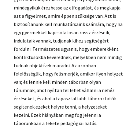
mindegyikük érezhesse az elfogadást, és megkapja
azt a figyelmet, amire éppen szüksége van. Azt is
biztosítanunk kell munkatársaink számára, hogy ha
egy gyermekkel kapcsolatosan rossz érzéseik,
indulataik vannak, tudjanak kihez segítségért
fordulni. Természetes ugyanis, hogy emberekként
konfliktusokba keverednek, melyekben nem mindig
tudnak objektívek maradni. Az azonban
felelősségük, hogy felismerjék, amikor ilyen helyzet
van; és lennie kell minden táborban olyan
fórumnak, ahol nyíltan fel lehet vállalni a nehéz
érzéseket, és ahol a tapasztaltabb táboroztatók
segítenek ezeket helyre tenni, a helyzeteket
kezelni. Ezek hiányában meg fog jelenni a
táborunkban a fekete pedagógiai hatás.