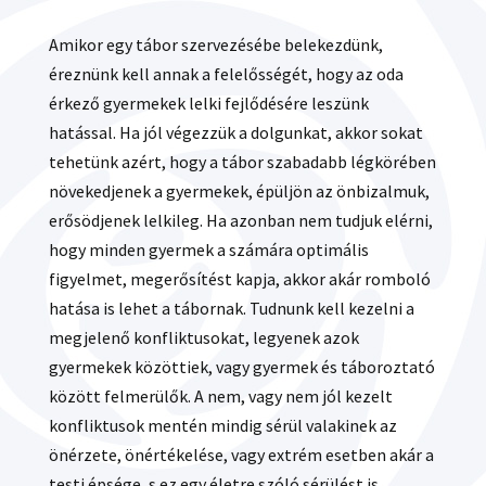
Amikor egy tábor szervezésébe belekezdünk,
éreznünk kell annak a felelősségét, hogy az oda
érkező gyermekek lelki fejlődésére leszünk
hatással. Ha jól végezzük a dolgunkat, akkor sokat
tehetünk azért, hogy a tábor szabadabb légkörében
növekedjenek a gyermekek, épüljön az önbizalmuk,
erősödjenek lelkileg. Ha azonban nem tudjuk elérni,
hogy minden gyermek a számára optimális
figyelmet, megerősítést kapja, akkor akár romboló
hatása is lehet a tábornak. Tudnunk kell kezelni a
megjelenő konfliktusokat, legyenek azok
gyermekek közöttiek, vagy gyermek és táboroztató
között felmerülők. A nem, vagy nem jól kezelt
konfliktusok mentén mindig sérül valakinek az
önérzete, önértékelése, vagy extrém esetben akár a
testi épsége, s ez egy életre szóló sérülést is