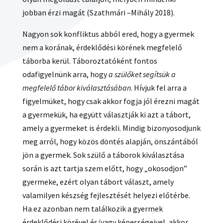
jobban érzi magát (Szathmári –Mihály 2018).
Nagyon sok konfliktus abból ered, hogy a gyermek
nem a korának, érdeklődési körének megfelelő
táborba kerül. Táboroztatóként fontos
odafigyelnünk arra, hogy
a szülőket segítsük a
megfelelő tábor kiválasztásában
. Hívjuk fel arra a
figyelmüket, hogy csak akkor fogja jól érezni magát
a gyermekük, ha együtt választják ki azt a tábort,
amely a gyermeket is érdekli. Mindig bizonyosodjunk
meg arról, hogy közös döntés alapján, önszántából
jön a gyermek. Sok szülő a táborok kiválasztása
során is azt tartja szem előtt, hogy „okosodjon”
gyermeke, ezért olyan tábort választ, amely
valamilyen készség fejlesztését helyezi előtérbe.
Ha ez azonban nem találkozik a gyermek
érdeklődési körével és/vagy képességeivel, akkor