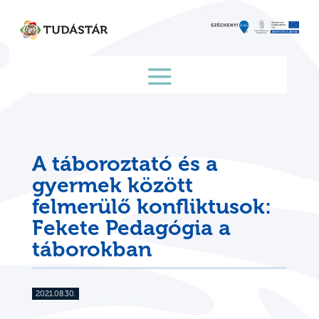
Skip
to
content
A táboroztató és a
gyermek között
felmerülő konfliktusok:
Fekete Pedagógia a
táborokban
2021.08.30.