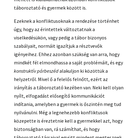
táboroztató és gyermek között is.
Ezeknek a konfliktusoknak a rendezése történhet
úgy, hogy az érintettek változtatnak a
viselkedésükön, vagy pedig a tábor bizonyos
szabályait, normáit igazítjuk a résztvevők
igényeihez. Ehhez azonban szükség van arra, hogy
mindkét fél elmondhassa a saját problémáit, és egy
konstruktív párbeszéd
alakuljon ki közöttük a
helyzetről. Mivel ő a felelős felnőtt, ezért az
irányítás a táboroztató kezében van. Neki kell olyan
nyílt, elfogadást elősegítő kommunikációt
indítania, amelyben a gyermek is őszintén meg tud
nyilvánulni. Még a legnehezebb konfliktusok
közepette is éreztetnie kell a gyermekkel azt, hogy
biztonságban van, rá számíthat, és hogy
táboroztató társaival együtt mindent megtesznek