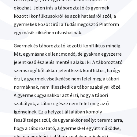
okozhat. Jelen írás a táboroztató és gyermek
közötti konfliktusokról és azok hatásáról szól, a
gyermekek közöttiről a Tudásmegosztó Platform
egy másik cikkében olvashatnak.
Gyermek és táboroztató közötti konfliktus mindig
két, egymásnak ellentmondó, de gyakran egyszerre
jelentkező észlelés mentén alakul ki. A táboroztató
szemszögéből akkor jelentkezik konfliktus, ha úgy
érzi, a gyermek viselkedése nem felel meg a tábori
normáknak, nem illeszkedik a tábor szabályai közé.
A gyermek ugyanakkor azt érzi, hogy a tábori
szabályok, a tábor egésze nem felel meg az ő
igényeinek. Ez a helyzet általában komoly
feszültséget szül, de ugyanakkor esélyt teremt arra,
hogy a táboroztató, a gyermekkel együttműködve,
olyan megoldást találjon, melyben mindenki