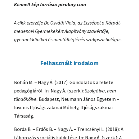
Kiemelt kép forrása: pixabay.com
A cikk szerzője Dr. Osváth Viola, az Erzsébet a Kárpát-
medencei Gyermekekért Alapítvány szakértője,
gyermekklinikai és mentálhigiénés szakpszichológus.
Felhasznált irodalom
Bohán M. – Nagy Á. (2017): Gondolatok a fekete
pedagógiáról. In: Nagy Á. (szerk.):
Szolgálva, nem
tündökölve.
Budapest, Neumann János Egyetem –
Iuvenis Ifjúságszakmai Műhely, Ifjúságszakmai
Társaság.
Borda B. – Erdős B. – Nagy Á. – Trencsényi L. (2018): A
táborozás szociális küldetése. In: Nagy Á. (szerk.):
A