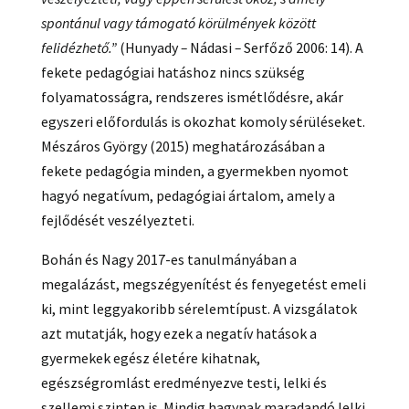
spontánul vagy támogató körülmények között
felidézhető.”
(Hunyady
–
Nádasi
–
Serfőző 2006: 14). A
fekete pedagógiai hatáshoz nincs szükség
folyamatosságra, rendszeres ismétlődésre, akár
egyszeri előfordulás is okozhat komoly sérüléseket.
Mészáros György (2015) meghatározásában a
fekete pedagógia minden, a gyermekben nyomot
hagyó negatívum, pedagógiai ártalom, amely a
fejlődését veszélyezteti.
Bohán és Nagy 2017-es tanulmányában a
megalázást, megszégyenítést és fenyegetést emeli
ki, mint leggyakoribb sérelemtípust. A vizsgálatok
azt mutatják, hogy ezek a negatív hatások a
gyermekek egész életére kihatnak,
egészségromlást eredményezve testi, lelki és
szellemi szinten is. Mindig hagynak maradandó lelki