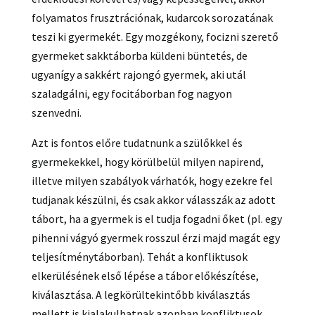
folyamatos frusztrációnak, kudarcok sorozatának
teszi ki gyermekét. Egy mozgékony, focizni szerető
gyermeket sakktáborba küldeni büntetés, de
ugyanígy a sakkért rajongó gyermek, aki utál
szaladgálni, egy focitáborban fog nagyon
szenvedni.
Azt is fontos előre tudatnunk a szülőkkel és
gyermekekkel, hogy körülbelül milyen napirend,
illetve milyen szabályok várhatók, hogy ezekre fel
tudjanak készülni, és csak akkor válasszák az adott
tábort, ha a gyermek is el tudja fogadni őket (pl. egy
pihenni vágyó gyermek rosszul érzi majd magát egy
teljesítménytáborban). Tehát a konfliktusok
elkerülésének első lépése a tábor előkészítése,
kiválasztása. A legkörültekintőbb kiválasztás
mellett is kialakulhatnak azonban konfliktusok