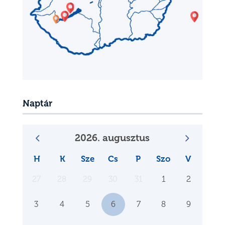
Naptár
2026. augusztus
H
K
Sze
Cs
P
Szo
V
27
28
29
30
31
1
2
3
4
5
6
7
8
9