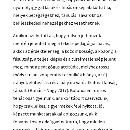
nyomot, így gátlások és hibás önkép alakulhat ki,
melyek betegségekhez, tanulási zavarokhoz,
beilleszkedési nehézségekhez vezethetnek.
Amikor azt kutatták, hogy milyen jellemzők
mentén jelenhet meg a fekete pedagógiai hatás,
akkor az érdektelenség, a közömbösség, a közöny, a
fásultság, a teljes kiégés és a türelmetlenség jelent
meg, mint a pedagógus attitűdje, melyhez rossz
módszertan, kooperatív technikák hiánya, az új
irányok elutasítása és a pályára való alkalmatlanság
társult (Bohán
–
Nagy 2017). Különösen fontos
tehát odafigyelnünk, amikor tábort szervezünk,
hogy csak lelkes, a gyermekek felé nyitott, jól
képzett munkatársakkal dolgozzunk, akik
folyamatosan odafigyelnek arra, hogy minden
gyermek találjon sikerélményt a programok során,