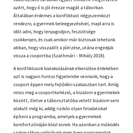
azért, hogy ő is jól érezze magát a táborban.
Általában érdemes a konfliktust négyszemközt
rendezni, a gyermek beleegyezésével, majd arra is
időt adni, hogy lenyugodjon, feszültsége
csökkenjen, és csak amikor már biztosak lehetünk
abban, hogy visszaállt a jóérzése, utána engedjük
vissza a csoportba (Szathmári – Mihály 2018).
A konfliktusok kialakulásának elkerülése érdekében
azt is nagyon fontos figyelembe vennünk, hogy a
csoport éppen mely fejlődési szakaszban tart. Amíg
nincs meg a csoportkohézió, a bizalom a gyermekek
között, illetve a táboroztatóba vetett bizalom sem
alakult még ki, addig rizikós olyan feladatokat
építeni a programba, amelyek a gyermekek
komfortzónáján kívül esnek. Ha azonban a működés
szakaszában valósítunk meg ilyen programokat,