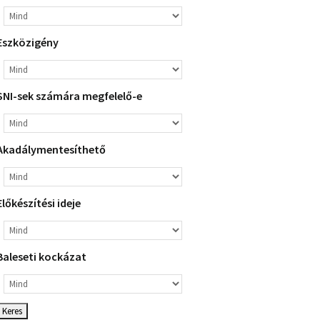
Eszközigény
SNI-sek számára megfelelő-e
Akadálymentesíthető
Előkészítési ideje
Baleseti kockázat