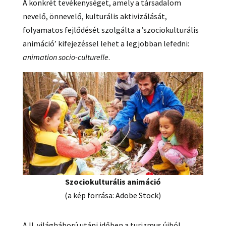
A konkrét tevékenységet, amely a társadalom
nevelő, önnevelő, kulturális aktivizálását,
folyamatos fejlődését szolgálta a ’szociokulturális
animáció’ kifejezéssel lehet a legjobban lefedni:
animation socio-culturelle
.
Szociokulturális animáció
(a kép forrása: Adobe Stock)
A II. világháború utáni időben a turizmus újból