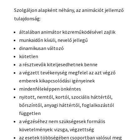
Szolgáljon alapként néhány, az animációt jellemző
tulajdonság:
általában animátor közreműködésével zajlik
munkaidőn kívüli, nevelő jellegű
dinamikusan változó
kötetlen
a résztvevők kiteljesedhetnek benne
a végzett tevékenység megfelel az azt végző
emberek kikapcsolódási igényeinek
mindenféleképpen önkéntes
nyitott, nemtől, kortól, szociális háttértől,
bőrszíntől, anyagi háttértől, foglalkozástól
független
a végzéséhez nem szükségesek formális
követelmények: vizsga, végzettség
az esetek többségében csoportban valósul meg