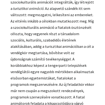
szociokulturális animációt integrálták, így létrejött
a
turisztikai animáció
. Az alapvető szándék itt sem
változott: megmozgatni, lelkesíteni az embereket.
Az eltérés inkább a célokban mutatkozott meg. Míg
a szociokulturális animáció a fiatalok ösztönzését
célozta, hogy vegyenek részt a társadalom
szociális, kulturális, szabadidős életének
alakításában, addig a turisztikai animációban a cél a
vendégkör megtartása, bővítése volt az
újdonságnak számító tevékenységgel. A
korábbiakhoz képest a tengerparti települések
vendéglátói egyre nagyobb mértékben alkalmaztak
elsősorban egyetemistákat, fiatalokat a
programok megszervezésére. Az új feladatkör ekkor
már nem csupán a megszokott rendezvények,
programok szervezésére vonatkozott. A fiatal
animátorok feladata a kikapcsolódásra vágyó