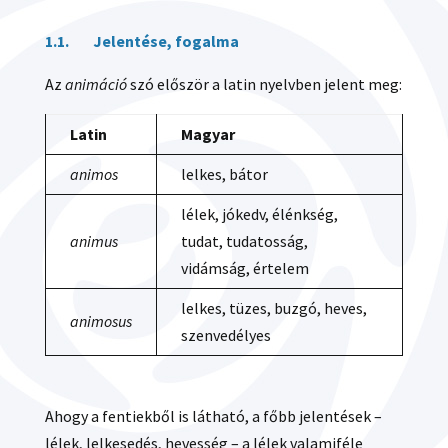
1.1. Jelentése, fogalma
Az
animáció
szó először a latin nyelvben jelent meg:
Latin
Magyar
animos
lelkes, bátor
lélek, jókedv, élénkség,
animus
tudat, tudatosság,
vidámság, értelem
lelkes, tüzes, buzgó, heves,
animosus
szenvedélyes
Ahogy a fentiekből is látható, a főbb jelentések –
lélek, lelkesedés, hevesség – a lélek valamiféle