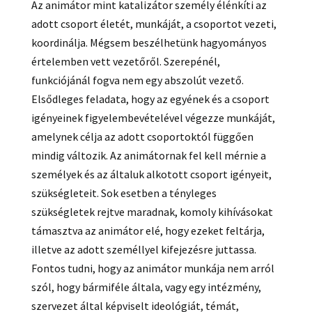
Az animátor mint katalizátor személy élénkíti az
adott csoport életét, munkáját, a csoportot vezeti,
koordinálja. Mégsem beszélhetünk hagyományos
értelemben vett vezetőről. Szerepénél,
funkciójánál fogva nem egy abszolút vezető.
Elsődleges feladata, hogy az egyének és a csoport
igényeinek figyelembevételével végezze munkáját,
amelynek célja az adott csoportoktól függően
mindig változik. Az animátornak fel kell mérnie a
személyek és az általuk alkotott csoport igényeit,
szükségleteit. Sok esetben a tényleges
szükségletek rejtve maradnak, komoly kihívásokat
támasztva az animátor elé, hogy ezeket feltárja,
illetve az adott személlyel kifejezésre juttassa.
Fontos tudni, hogy az animátor munkája nem arról
szól, hogy bármiféle általa, vagy egy intézmény,
szervezet által képviselt ideológiát, témát,