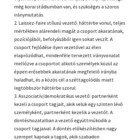
még korai stádiumban van, és szükséges a szoros
iránymutatás.
Laissez-faire stílusú vezető: háttérbe vonul, teljes
mértékben alárendeli magát a csoport akaratának,
pozíciójából, befolyásából igen sokat veszít. A
csoport fejlődése ilyen vezetővel az élen
elaprózódhat, mindenféle tervezett irányvonalat
mellőzve a csoportot alkotó személyek közül az
éppen erősebbek akaratának megfelelő irányba
haladhat, és a közös cél a széttagolódás miatt
legtöbbször háttérbe szorul.
Asszociatív/demokratikus vezető: partnerként
kezeli a csoport tagjait, akik velük egy szinten lévő
személyként, partnerként kezelik a vezetőt. A
döntéshozatalban a vezető együttműködik a
csoport tagjaival. A döntés előkészítésben nagy
szerepet kapnak a tagok, akik szabadon