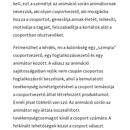
kell, ezt a személyt az animáció során animátornak
nevezzük, aki olyan
csoportvezető
, aki mozgásba
hozza a csoportot, generálja annak életét, lelkesíti,
motiválja a tagjait, felszabadítja a korlátok alól a
csoportban résztvevőket.
Felmerülhet a kérdés, mi a különbség egy „szimpla”
csoportvezető, egy foglalkozásvezető és egy
animátor között. A válasz az animáció
sajátosságaiban rejlik: nem csupán csoportos
foglalkozásról beszélünk, ahol a bemutatott
tevékenység ismételgetésével a csoport lemásolja
a csoportvezető által létrehozott produktumot.
Ennél jóval többről van szó. Az animáció során az
animátor egy általa összeállított
tevékenységcsomagot kínál a csoport számára. A
felkínált lehetőségek közül a csoport választ.