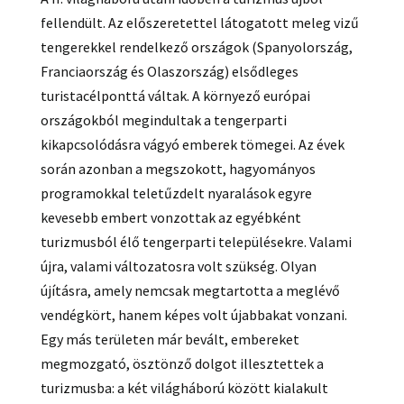
fellendült. Az előszeretettel látogatott meleg vizű
tengerekkel rendelkező országok (Spanyolország,
Franciaország és Olaszország) elsődleges
turistacélponttá váltak. A környező európai
országokból megindultak a tengerparti
kikapcsolódásra vágyó emberek tömegei. Az évek
során azonban a megszokott, hagyományos
programokkal teletűzdelt nyaralások egyre
kevesebb embert vonzottak az egyébként
turizmusból élő tengerparti településekre. Valami
újra, valami változatosra volt szükség. Olyan
újításra, amely nemcsak megtartotta a meglévő
vendégkört, hanem képes volt újabbakat vonzani.
Egy más területen már bevált, embereket
megmozgató, ösztönző dolgot illesztettek a
turizmusba: a két világháború között kialakult