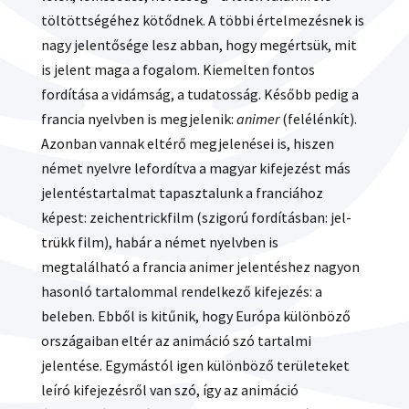
töltöttségéhez kötődnek. A többi értelmezésnek is
nagy jelentősége lesz abban, hogy megértsük, mit
is jelent maga a fogalom. Kiemelten fontos
fordítása a vidámság, a tudatosság. Később pedig a
francia nyelvben is megjelenik:
animer
(felélénkít).
Azonban vannak eltérő megjelenései is, hiszen
német nyelvre lefordítva a magyar kifejezést más
jelentéstartalmat tapasztalunk a franciához
képest: zeichentrickfilm (szigorú fordításban: jel-
trükk film), habár a német nyelvben is
megtalálható a francia animer jelentéshez nagyon
hasonló tartalommal rendelkező kifejezés: a
beleben. Ebből is kitűnik, hogy Európa különböző
országaiban eltér az animáció szó tartalmi
jelentése. Egymástól igen különböző területeket
leíró kifejezésről van szó, így az animáció