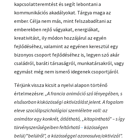
kapcsolatteremtést és segít lebontani a
kommunikációs akadályokat. Tárgya maga az
ember. Célja nem más, mint felszabadítani az
emberekben rejlő vágyakat, energiákat,
kreativitást, ily módon hozzájárul az egyén
fejlődéséhez, valamint az egyénen keresztül egy
bizonyos csoport fejlődéséhez is, legyen szó akár
családról, baráti társaságról, munkatársakról, vagy
egymást még nem ismerő idegenek csoportjáról.
Térjünk vissza kicsit a nyelvi alapon történő
értelmezésre:
„A francia animáció szó lényegében, s
elsősorban kisközösségi aktivizálást jelent. A fogalom
eleve szociálpszichológiai szemléletre vall: az
animátor egy konkrét, átlátható, „kitapintható” – s így
törvényszerűségeiben feltárható
–
közösségen
belül/”belülről”, a közösséggel azonosulva/aktivizál”.