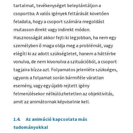
tartalmat, tevékenységet beleplántáljon a
csoportba. A valós igények feltárását követően
feladata, hogy a csoport számára megoldást
mutasson direkt vagy indirekt módon.
Hasznosságát akkor fejti ki legjobban, ha nem egy
személyben ő maga oldja meg a problémát, vagy
elégíti ki az adott szükségletet, hanem a háttérbe
vonulva, de nem kivonulva a szituációból, a csoport
tagjaira bízza azt. Folyamatos jelenléte szükséges,
ugyanis a folyamat során bármiféle váratlan
esemény, vagy egy újabb rejtett igény
felmerülésekor nélkülözhetetlen az objektivitás,
amit az animátornak képviselnie kell.
1.4. Az animáció kapcsolata más
tudományokkal