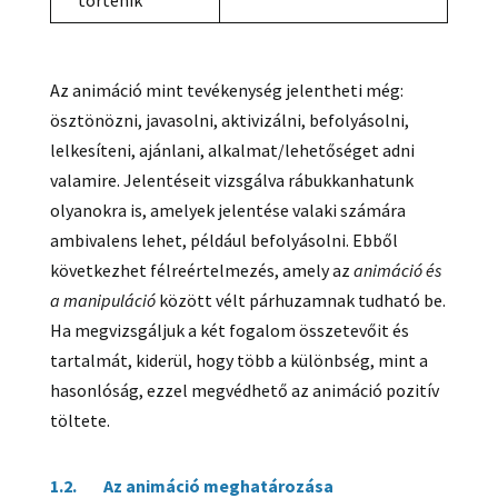
történik
Az animáció mint tevékenység jelentheti még:
ösztönözni, javasolni, aktivizálni, befolyásolni,
lelkesíteni, ajánlani, alkalmat/lehetőséget adni
valamire. Jelentéseit vizsgálva rábukkanhatunk
olyanokra is, amelyek jelentése valaki számára
ambivalens lehet, például befolyásolni. Ebből
következhet félreértelmezés, amely az
animáció és
a manipuláció
között vélt párhuzamnak tudható be.
Ha megvizsgáljuk a két fogalom összetevőit és
tartalmát, kiderül, hogy több a különbség, mint a
hasonlóság, ezzel megvédhető az animáció pozitív
töltete.
1.2. Az animáció meghatározása