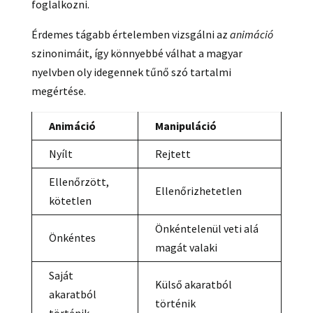
foglalkozni.
Érdemes tágabb értelemben vizsgálni az
animáció
szinonimáit, így könnyebbé válhat a magyar
nyelvben oly idegennek tűnő szó tartalmi
megértése.
Animáció
Manipuláció
Nyílt
Rejtett
Ellenőrzött,
Ellenőrizhetetlen
kötetlen
Önkéntelenül veti alá
Önkéntes
magát valaki
Saját
Külső akaratból
akaratból
történik