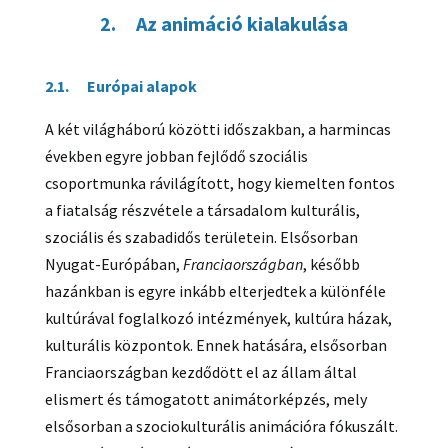
2. Az animáció kialakulása
2.1. Európai alapok
A két világháború közötti időszakban, a harmincas
években egyre jobban fejlődő szociális
csoportmunka rávilágított, hogy kiemelten fontos
a fiatalság részvétele a társadalom kulturális,
szociális és szabadidős területein. Elsősorban
Nyugat-Európában,
Franciaországban
, később
hazánkban is egyre inkább elterjedtek a különféle
kultúrával foglalkozó intézmények, kultúra házak,
kulturális központok. Ennek hatására, elsősorban
Franciaországban kezdődött el az állam által
elismert és támogatott animátorképzés, mely
elsősorban a szociokulturális animációra fókuszált.