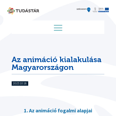
Skip
to
content
Az animáció kialakulása
Magyarországon
2023.10.18.
1. Az animáció fogalmi alapjai