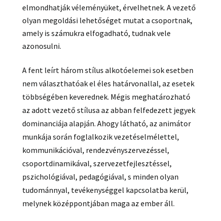
elmondhatják véleményüket, érvelhetnek. A vezető
olyan megoldási lehetőséget mutat a csoportnak,
amely is számukra elfogadható, tudnak vele
azonosulni.
A fent leírt három stílus alkotóelemei sok esetben
nem választhatóak el éles határvonallal, az esetek
többségében keverednek. Mégis meghatározható
az adott vezető stílusa az abban felfedezett jegyek
dominanciája alapján. Ahogy látható, az animátor
munkája során foglalkozik vezetéselmélettel,
kommunikációval, rendezvényszervezéssel,
csoportdinamikával, szervezetfejlesztéssel,
pszichológiával, pedagógiával, s minden olyan
tudománnyal, tevékenységgel kapcsolatba kerül,
melynek középpontjában maga az ember áll.