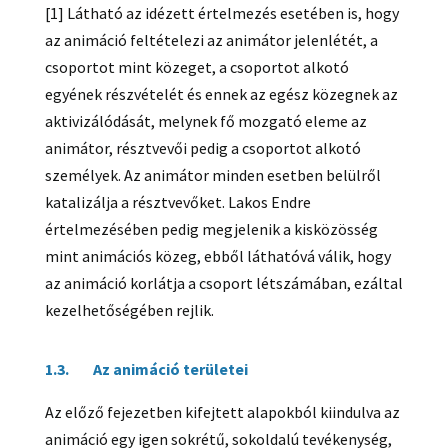
[1] Látható az idézett értelmezés esetében is, hogy
az animáció feltételezi az animátor jelenlétét, a
csoportot mint közeget, a csoportot alkotó
egyének részvételét és ennek az egész közegnek az
aktivizálódását, melynek fő mozgató eleme az
animátor, résztvevői pedig a csoportot alkotó
személyek. Az animátor minden esetben belülről
katalizálja a résztvevőket. Lakos Endre
értelmezésében pedig megjelenik a kisközösség
mint animációs közeg, ebből láthatóvá válik, hogy
az animáció korlátja a csoport létszámában, ezáltal
kezelhetőségében rejlik.
1.3. Az animáció területei
Az előző fejezetben kifejtett alapokból kiindulva az
animáció egy igen sokrétű, sokoldalú tevékenység,