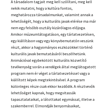
A társadalom tagjait meg kell szólítani, meg kell
nekik mutatni, hogy a kultúra fontos,
meghatározza társadalmunkat, valamint annak a
lehetőségét, hogy a kulturális javak elérése ma már
nem egy felsőbb osztály kizárólagos előjoga.
Amikor múzeumlátogatáson, egy tárlatvezetésen,
egy kiállításon vagy egy könyvbemutatón veszünk
részt, akkor a hagyományos eszközökkel történő
kulturális javak bemutatásáról beszélhetünk.
Animációval egybekötött kulturális közvetítő
tevékenység során a vendégek által meglátogatott
program nem ér véget a tárlatvezetéssel vagy a
kiállított képek megtekintésével. A program
különleges része csak ekkor kezdődik. A résztvevők
lehetőséget kapnak, hogy megvitassák
tapasztalataikat, a látottakat egymással, illetve a
szakemberrel. Elmondják benyomásaikat,