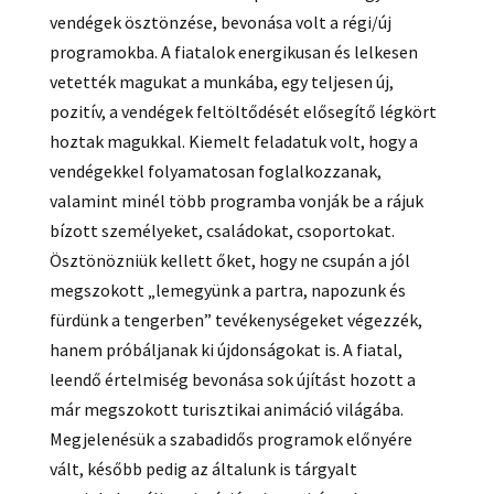
vendégek ösztönzése, bevonása volt a régi/új
programokba. A fiatalok energikusan és lelkesen
vetették magukat a munkába, egy teljesen új,
pozitív, a vendégek feltöltődését elősegítő légkört
hoztak magukkal. Kiemelt feladatuk volt, hogy a
vendégekkel folyamatosan foglalkozzanak,
valamint minél több programba vonják be a rájuk
bízott személyeket, családokat, csoportokat.
Ösztönözniük kellett őket, hogy ne csupán a jól
megszokott „lemegyünk a partra, napozunk és
fürdünk a tengerben” tevékenységeket végezzék,
hanem próbáljanak ki újdonságokat is. A fiatal,
leendő értelmiség bevonása sok újítást hozott a
már megszokott turisztikai animáció világába.
Megjelenésük a szabadidős programok előnyére
vált, később pedig az általunk is tárgyalt