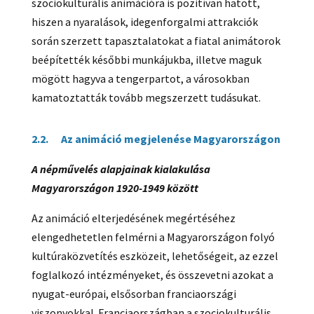
szociokulturális animációra is pozitívan hatott,
hiszen a nyaralások, idegenforgalmi attrakciók
során szerzett tapasztalatokat a fiatal animátorok
beépítették későbbi munkájukba, illetve maguk
mögött hagyva a tengerpartot, a városokban
kamatoztatták tovább megszerzett tudásukat.
2.2. Az animáció megjelenése Magyarországon
A népművelés alapjainak kialakulása
Magyarországon 1920-1949 között
Az animáció elterjedésének megértéséhez
elengedhetetlen felmérni a Magyarországon folyó
kultúraközvetítés eszközeit, lehetőségeit, az ezzel
foglalkozó intézményeket, és összevetni azokat a
nyugat-európai, elsősorban franciaországi
viszonyokkal. Franciaországban a szociokulturális