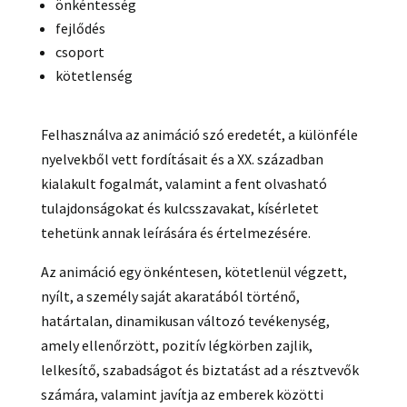
önkéntesség
fejlődés
csoport
kötetlenség
Felhasználva az animáció szó eredetét, a különféle
nyelvekből vett fordításait és a XX. században
kialakult fogalmát, valamint a fent olvasható
tulajdonságokat és kulcsszavakat, kísérletet
tehetünk annak leírására és értelmezésére.
Az animáció egy önkéntesen, kötetlenül végzett,
nyílt, a személy saját akaratából történő,
határtalan, dinamikusan változó tevékenység,
amely ellenőrzött, pozitív légkörben zajlik,
lelkesítő, szabadságot és biztatást ad a résztvevők
számára, valamint javítja az emberek közötti