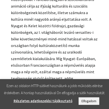
animáció célja az ifjúság kulturális és szociális
különbségeinek közelítése, illetve számukra a
kultúra minél nagyobb arányú eljuttatása volt. A
Nyugat és Kelet közötti földrajzi, gazdasági
különbségek, az I. világháborút lezáró versailles-i
béke következményei mind-mind hatással voltak az
országban folyó kultúraközvetítő munka
színvonalára, lehetőségeire és az uralkodó
szemléletek kialakulására. Míg Nyugat-Európában,
elsősorban Franciaországban a népművelés alapja
maga a nép volt, ezáltal maga a népművelés mint
tevékenység alulról építkezett, addig
Magyarországon a „nép művelése” felülről történt,
Ezen az oldalon HTTP-sütiket használunk a jobb működés elérése
így alapjaiban is eltérőek voltak az irányelvek, a
érdekében. A honlap használatával Ön elfogadja a sütik használatát.
használt technikák, a prioritás és természetesen a
Részletes adatkezelési tájékoztató
Elfogadom
tartalom.