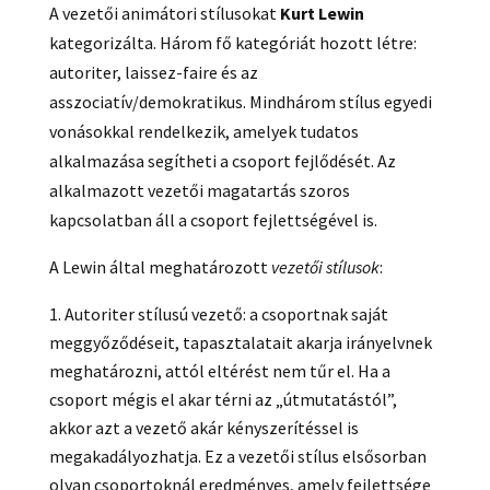
A vezetői animátori stílusokat
Kurt Lewin
kategorizálta. Három fő kategóriát hozott létre:
autoriter, laissez-faire és az
asszociatív/demokratikus. Mindhárom stílus egyedi
vonásokkal rendelkezik, amelyek tudatos
alkalmazása segítheti a csoport fejlődését. Az
alkalmazott vezetői magatartás szoros
kapcsolatban áll a csoport fejlettségével is.
A Lewin által meghatározott
vezetői stílusok
:
Autoriter stílusú vezető: a csoportnak saját
meggyőződéseit, tapasztalatait akarja irányelvnek
meghatározni, attól eltérést nem tűr el. Ha a
csoport mégis el akar térni az „útmutatástól”,
akkor azt a vezető akár kényszerítéssel is
megakadályozhatja. Ez a vezetői stílus elsősorban
olyan csoportoknál eredményes, amely fejlettsége