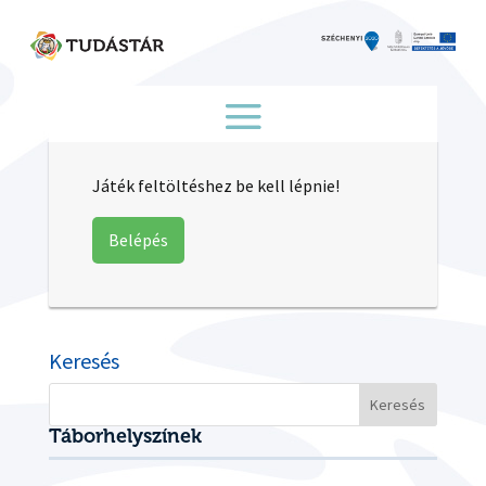
Skip
to
content
Játék feltöltéshez be kell lépnie!
Belépés
Keresés
Keresés:
Táborhelyszínek